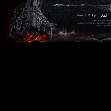
Intro
Prolog
Spiel
Alle Rechte vor
Zum Ansehen der Website sin
Javascript akti