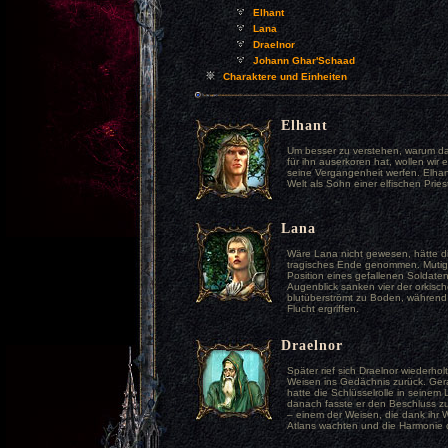
Elhant
Lana
Draelnor
Johann Ghar'Schaad
Charaktere und Einheiten
Elhant
Um besser zu verstehen, warum das
für ihn auserkoren hat, wollen wir 
seine Vergangenheit werfen. Elhant
Welt als Sohn einer elfischen Priest
Lana
Wäre Lana nicht gewesen, hätte d
tragisches Ende genommen. Mutig
Position eines gefallenen Soldate
Augenblick sanken vier der orkisc
blutüberströmt zu Boden, während d
Flucht ergriffen.
Draelnor
Später rief sich Draelnor wiederhol
Weisen ins Gedächnis zurück. Ge
hatte die Schlüsselrolle in seinem
danach fasste er den Beschluss z
– einem der Weisen, die dank ihr 
Atlans wachten und die Harmonie 