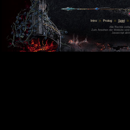
Intro
Prolog
Spiel
Alle Rechte vor
Zum Ansehen der Website sin
Javascript akti