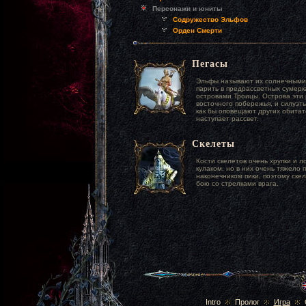
Персонажи и юниты
Содружество Эльфов
Орден Смерти
Пегасы
Эльфы называют их солнечными 
парить в предрассветных сумерк
островами Троицы. Острова эти
восточного побережья, и силуэт
как бы оповещают других обитат
наступает рассвет.
Скелеты
Кости скелетов очень хрупки и 
кулаком, но в них очень тяжело 
наконечником пики, поэтому ске
бою со стрелками врага.
Intro
Пролог
Игра